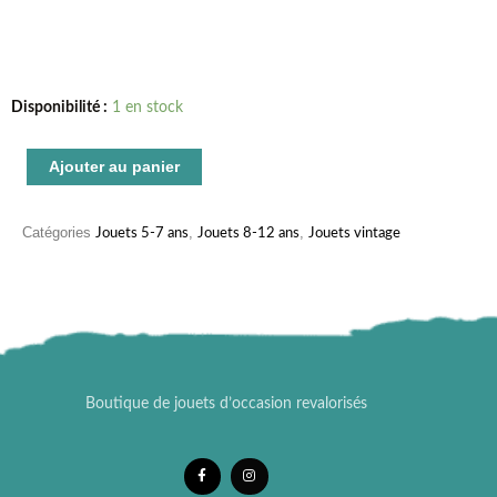
quantité
Disponibilité :
1 en stock
de
Playmobil
Ajouter au panier
issu
du
Catégories
,
,
Jouets 5-7 ans
Jouets 8-12 ans
Jouets vintage
set
3467
vintage
famille
aux
ski
Boutique de jouets d’occasion revalorisés
F
I
a
n
c
s