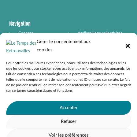
e
t
b
a
o
g
o
r
k
a
-
m
Navigation
f
Concept
Ateliers Lego collectivités
Gérer le consentement aux
Vendre mes jouets
Box boutiques partenaires
cookies
Contact
Pour offrir les meilleures expériences, nous utilisons des technologies telles
que les cookies pour stocker et/ou accéder aux informations des appareils. Le
fait de consentir à ces technologies nous permettra de traiter des données
telles que le comportement de navigation ou les ID uniques sur ce site. Le fait
Informations légales
de ne pas consentir ou de retirer son consentement peut avoir un effet négatif
sur certaines caractéristiques et fonctions.
Conditions Générales de Ventes
Mentions légales
Accepter
Politique de confidentialité
Refuser
Gestion des cookies
Voir les préférences