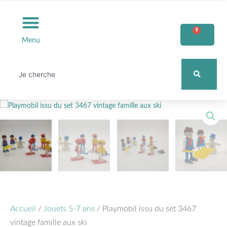
Aller
au
Panier
0
contenu
Menu
Rechercher
Accueil
/
Jouets 5-7 ans
/ Playmobil issu du set 3467
vintage famille aux ski