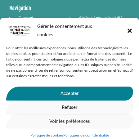
k
a
-
m
Navigation
f
Concept
Ateliers Lego collectivités
Gérer le consentement aux
Vendre mes jouets
Box boutiques partenaires
cookies
Contact
Pour offrir les meilleures expériences, nous utilisons des technologies telles
que les cookies pour stocker et/ou accéder aux informations des appareils. Le
fait de consentir à ces technologies nous permettra de traiter des données
telles que le comportement de navigation ou les ID uniques sur ce site. Le fait
Informations légales
de ne pas consentir ou de retirer son consentement peut avoir un effet négatif
sur certaines caractéristiques et fonctions.
Conditions Générales de Ventes
Mentions légales
Accepter
Politique de confidentialité
Refuser
Gestion des cookies
Voir les préférences
Politique de cookies
Politiques de confidentialité