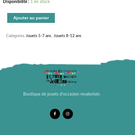
quantité
Disponibilité :
1 en stock
de
Playmobil
Ajouter au panier
camion
benne
Catégories
,
Jouets 5-7 ans
Jouets 8-12 ans
Mammut
Boutique de jouets d’occasion revalorisés
F
I
a
n
c
s
e
t
b
a
o
g
o
r