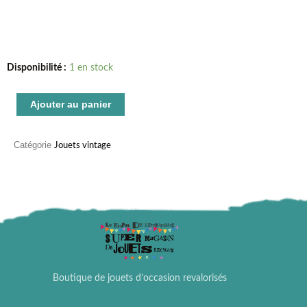
quantité
Disponibilité :
1 en stock
de
Lego
Ajouter au panier
médiéval
6059
Catégorie
Jouets vintage
Knight's
Stronghold
Boutique de jouets d’occasion revalorisés