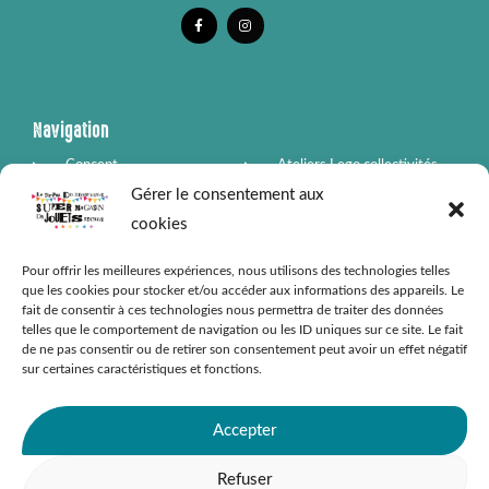
F
I
a
n
c
s
e
t
b
a
o
g
o
r
k
a
-
m
Navigation
f
Concept
Ateliers Lego collectivités
Gérer le consentement aux
Vendre mes jouets
Box boutiques partenaires
cookies
Contact
Pour offrir les meilleures expériences, nous utilisons des technologies telles
que les cookies pour stocker et/ou accéder aux informations des appareils. Le
fait de consentir à ces technologies nous permettra de traiter des données
telles que le comportement de navigation ou les ID uniques sur ce site. Le fait
Informations légales
de ne pas consentir ou de retirer son consentement peut avoir un effet négatif
sur certaines caractéristiques et fonctions.
Conditions Générales de Ventes
Mentions légales
Accepter
Politique de confidentialité
Refuser